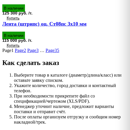
В наличии
125 300 руб. /т.
Купить
Лента (штрипс) оц. Ст08пс 3х10 мм
В наличии
115 000 руб. /т.
Купить
Page
1
Page
2
Page
3
…
Page
35
Как сделать заказ
Выберите товар в каталоге (диаметр/длина/класс) или
оставьте заявку списком.
Укажите количество, город доставки и контактный
телефон.
При необходимости прикрепите файл со
спецификацией/чертежом (XLS/PDF).
Менеджер уточнит наличие, предложит варианты
поставки и отправит счёт.
После оплаты организуем отгрузку и сообщим номер
накладной/трек.