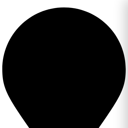
Перейти
к
содержимому