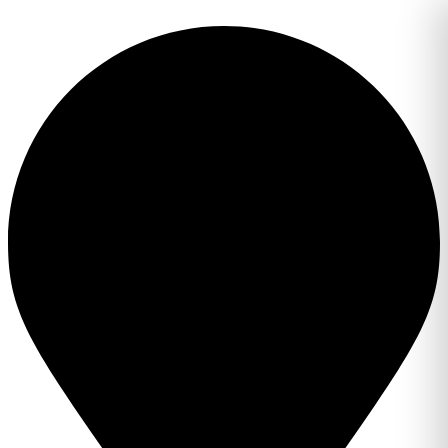
Перейти
к
содержимому