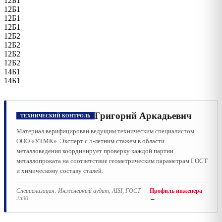
12Б1
12Б1
12Б1
12Б1
12Б2
12Б2
12Б2
12Б2
14Б1
14Б1
Григорий Аркадьевич
ТЕХНИЧЕСКИЙ КОНТРОЛЬ
Материал верифицирован ведущим техническим специалистом
ООО «УТМК». Эксперт с 5-летним стажем в области
металловедения координирует проверку каждой партии
металлопроката на соответствие геометрическим параметрам ГОСТ
и химическому составу сталей.
Специализация:
Инженерный аудит, AISI, ГОСТ
Профиль инженера
2590
→