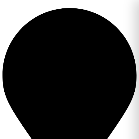
Перейти
к
содержимому