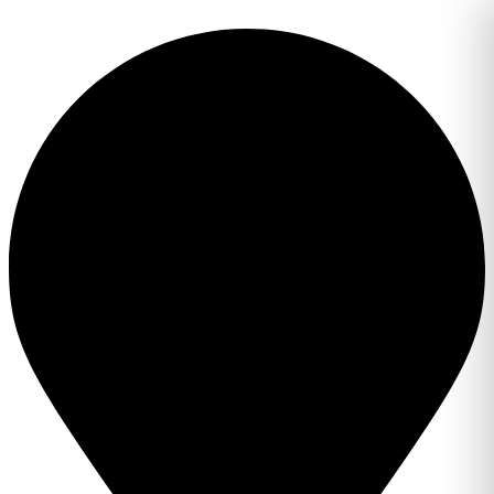
Перейти
к
содержимому