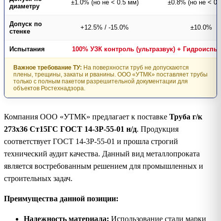
±1.0% (но не < 0.5 мм)
±0.8% (но не < 0.
диаметру
Допуск по
+12.5% / -15.0%
±10.0%
стенке
Испытания
100% УЗК контроль (ультразвук) + Гидроиспы
Важное требование ТУ:
На поверхности труб не допускаются
плены, трещины, закаты и рванины. ООО «УТМК» поставляет трубы
только с полным пакетом разрешительной документации для
объектов Ростехнадзора.
Компания ООО «УТМК» предлагает к поставке
Труба г/к
273х36 Ст15ГС ГОСТ 14-3Р-55-01 н/д
. Продукция
соответствует ГОСТ 14-3Р-55-01 и прошла строгий
технический аудит качества. Данный вид металлопроката
является востребованным решением для промышленных и
строительных задач.
Преимущества данной позиции:
Надежность материала:
Использование стали марки