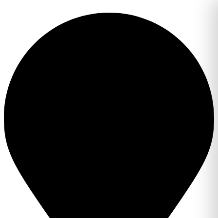
Перейти
к
содержимому