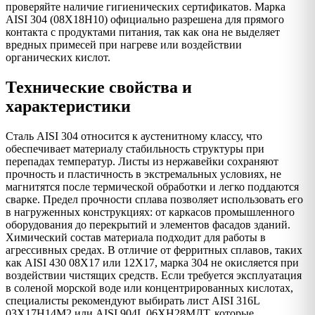
проверяйте наличие гигиенических сертификатов. Марка
AISI 304 (08Х18Н10) официально разрешена для прямого
контакта с продуктами питания, так как она не выделяет
вредных примесей при нагреве или воздействии
органических кислот.
Технические свойства и
характеристики
Сталь AISI 304 относится к аустенитному классу, что
обеспечивает материалу стабильность структуры при
перепадах температур. Листы из нержавейки сохраняют
прочность и пластичность в экстремальных условиях, не
магнитятся после термической обработки и легко поддаются
сварке. Предел прочности сплава позволяет использовать его
в нагруженных конструкциях: от каркасов промышленного
оборудования до перекрытий и элементов фасадов зданий.
Химический состав материала подходит для работы в
агрессивных средах. В отличие от ферритных сплавов, таких
как AISI 430 08Х17 или 12Х17, марка 304 не окисляется при
воздействии чистящих средств. Если требуется эксплуатация
в соленой морской воде или концентрированных кислотах,
специалисты рекомендуют выбирать лист AISI 316L
03Х17Н14М2 или AISI 904L 06ХН28МДТ, которые