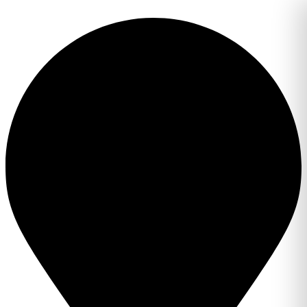
Перейти
к
содержимому