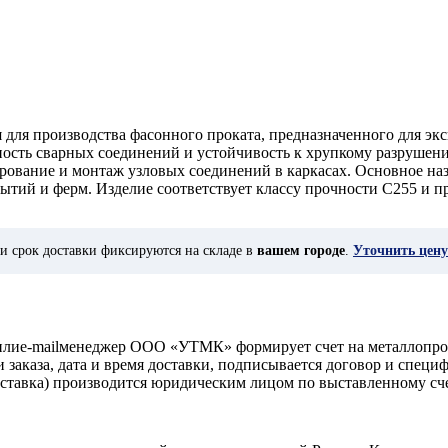
 для производства фасонного проката, предназначенного для эк
ость сварных соединений и устойчивость к хрупкому разрушени
ирование и монтаж узловых соединений в каркасах. Основное н
рытий и ферм. Изделие соответствует классу прочности С255 и 
и срок доставки фиксируются на складе в
вашем городе
.
Уточнить цену
у илиe-mailменеджер ООО «УТМК» формирует счет на металлопро
аказа, дата и время доставки, подписывается договор и специ
доставка) производится юридическим лицом по выставленному с