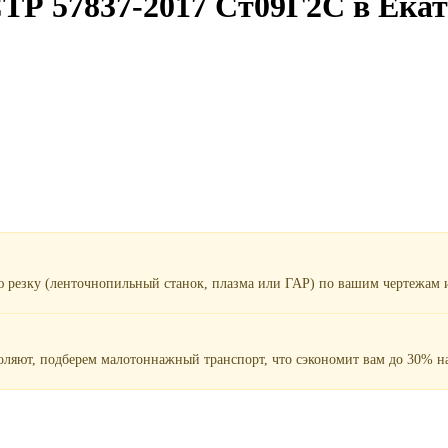
ТР 57837-2017 Ст09Г2С в Екат
ю резку (ленточнопильный станок, плазма или ГАР) по вашим чертежам и
воляют, подберем малотоннажный транспорт, что сэкономит вам до 30% на