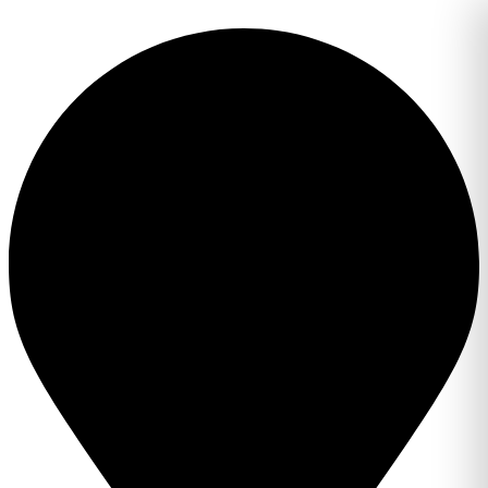
Перейти
к
содержимому