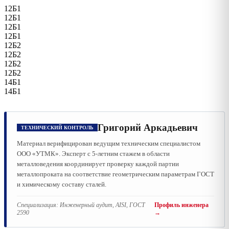
12Б1
12Б1
12Б1
12Б1
12Б2
12Б2
12Б2
12Б2
14Б1
14Б1
Григорий Аркадьевич
ТЕХНИЧЕСКИЙ КОНТРОЛЬ
Материал верифицирован ведущим техническим специалистом
ООО «УТМК». Эксперт с 5-летним стажем в области
металловедения координирует проверку каждой партии
металлопроката на соответствие геометрическим параметрам ГОСТ
и химическому составу сталей.
Специализация:
Инженерный аудит, AISI, ГОСТ
Профиль инженера
2590
→