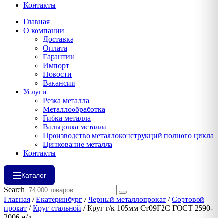
Контакты
Главная
О компании
Доставка
Оплата
Гарантии
Импорт
Новости
Вакансии
Услуги
Резка металла
Металлообработка
Гибка металла
Вальцовка металла
Производство металлоконструкций полного цикла
Цинкование металла
Контакты
Каталог
Search
Главная
/
Екатеринбург
/
Черный металлопрокат
/
Сортовой
прокат
/
Круг стальной
/ Круг г/к 105мм Ст09Г2С ГОСТ 2590-
2006 н/д