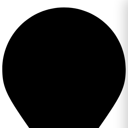
Перейти
к
содержимому