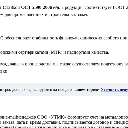
м Ст38хс ГОСТ 2590-2006 н/д
. Продукция соответствует ГОСТ 2
ем для промышленных и строительных задач.
С обеспечивает стабильность физико-механических свойств при
водскими сертификатами (MTR) и паспортами качества.
 нужд вашего производства мы также осуществляем подготовку за
вки.
и срок доставки фиксируются на складе в
вашем городе
.
Уточнить цену
у илиe-mailменеджер ООО «УТМК» формирует счет на металлопро
аказа, дата и время доставки, подписывается договор и специ
доставка) производится юридическим лицом по выставленному с