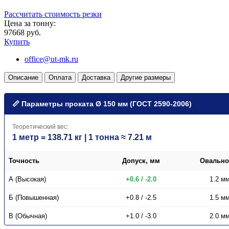
Рассчитать стоимость резки
Цена за тонну:
97668 руб.
Купить
office@ut-mk.ru
Описание
Оплата
Доставка
Другие размеры
📏 Параметры проката Ø 150 мм (ГОСТ 2590-2006)
Теоретический вес:
1 метр = 138.71 кг | 1 тонна ≈ 7.21 м
Точность
Допуск, мм
Овально
А (Высокая)
+0.6 / -2.0
1.2 м
Б (Повышенная)
+0.8 / -2.5
1.5 м
В (Обычная)
+1.0 / -3.0
2.0 м