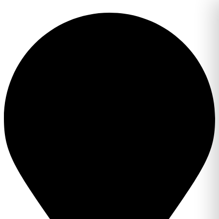
Перейти
к
содержимому