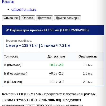
Купить
office@ut-mk.ru
Описание
Оплата
Доставка
Другие размеры
📏 Параметры проката Ø 150 мм (ГОСТ 2590-2006)
Теоретический вес:
1 метр = 138.71 кг | 1 тонна ≈ 7.21 м
Точность
Допуск, мм
Овальность
А (Высокая)
+0.6 / -2.0
1.2 мм
Б (Повышенная)
+0.8 / -2.5
1.5 мм
В (Обычная)
+1.0 / -3.0
2.0 мм
Компания ООО «УТМК» предлагает к поставке
Круг г/к
150мм СтУ8А ГОСТ 2590-2006 н/д
. Продукция
соответствует ГОСТ 2590-2006 и прошла строгий