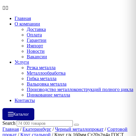
Главная
О компании
Доставка
Оплата
Гарантии
Импорт
Новости
Вакансии
Услуги
Резка металла
Металлообработка
Гибка металла
Вальцовка металла
Производство металлоконструкций полного цикла
Цинкование металла
Контакты
Каталог
Search
Главная
/
Екатеринбург
/
Черный металлопрокат
/
Сортовой
прокат
/
Круг стальной
/ Круг г/к 160мм Ст20х2н4а ГОСТ