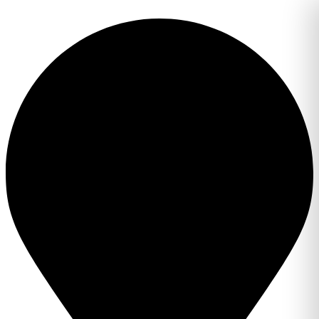
Перейти
к
содержимому