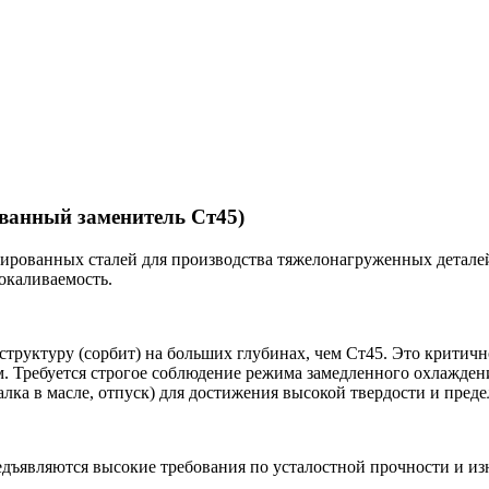
ованный заменитель Ст45)
гированных сталей для производства тяжелонагруженных деталей
окаливаемость.
руктуру (сорбит) на больших глубинах, чем Ст45. Это критично
. Требуется строгое соблюдение режима замедленного охлаждени
лка в масле, отпуск) для достижения высокой твердости и пред
едъявляются высокие требования по усталостной прочности и из