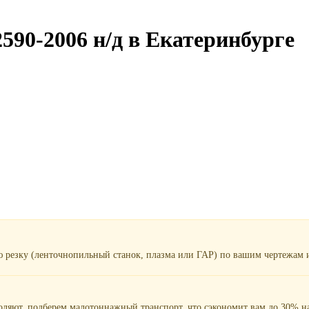
590-2006 н/д в Екатеринбурге
ю резку (ленточнопильный станок, плазма или ГАР) по вашим чертежам и
воляют, подберем малотоннажный транспорт, что сэкономит вам до 30% на