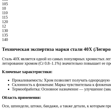
105
10
110
115
120
12
130
135
140
Техническая экспертиза марки стали 40Х (Легир
Сталь 40Х является одной из самых популярных хромистых ле
легирование хромом (Cr 0.8–1.1%) значительно повышает ее пр
Ключевые характеристики:
Прокаливаемость: Хром позволяет получать однородную ст
Склонность к флокенам: Марка чувствительна к флокенам
Термообработка: Основное назначение — улучшение (зака
Область применения:
Оси, шпиндели, штоки, бандажи, а также детали, к которым пр