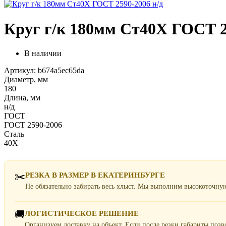
Круг г/к 180мм Ст40Х ГОСТ 2
В наличии
Артикул: b674a5ec65da
Диаметр, мм
180
Длина, мм
н/д
ГОСТ
ГОСТ 2590-2006
Сталь
40Х
✂️
РЕЗКА В РАЗМЕР В ЕКАТЕРИНБУРГЕ
Не обязательно забирать весь хлыст. Мы выполним высокоточну
🚚
ЛОГИСТИЧЕСКОЕ РЕШЕНИЕ
Организуем доставку на объект. Если после резки габариты поз