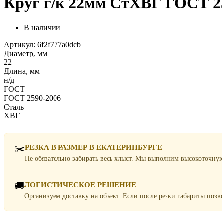
Круг г/к 22мм СтХВГ ГОСТ 25
В наличии
Артикул: 6f2f777a0dcb
Диаметр, мм
22
Длина, мм
н/д
ГОСТ
ГОСТ 2590-2006
Сталь
ХВГ
✂️
РЕЗКА В РАЗМЕР В ЕКАТЕРИНБУРГЕ
Не обязательно забирать весь хлыст. Мы выполним высокоточну
🚚
ЛОГИСТИЧЕСКОЕ РЕШЕНИЕ
Организуем доставку на объект. Если после резки габариты поз