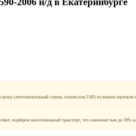
90-2006 н/д в Екатеринбурге
ю резку (ленточнопильный станок, плазма или ГАР) по вашим чертежам и
воляют, подберем малотоннажный транспорт, что сэкономит вам до 30% на