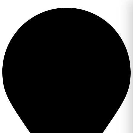
Перейти
к
содержимому