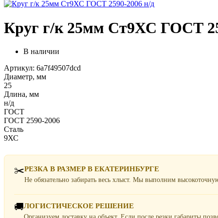
Круг г/к 25мм Ст9ХС ГОСТ 25
В наличии
Артикул: 6a7f49507dcd
Диаметр, мм
25
Длина, мм
н/д
ГОСТ
ГОСТ 2590-2006
Сталь
9ХС
✂️
РЕЗКА В РАЗМЕР В ЕКАТЕРИНБУРГЕ
Не обязательно забирать весь хлыст. Мы выполним высокоточну
🚚
ЛОГИСТИЧЕСКОЕ РЕШЕНИЕ
Организуем доставку на объект. Если после резки габариты поз