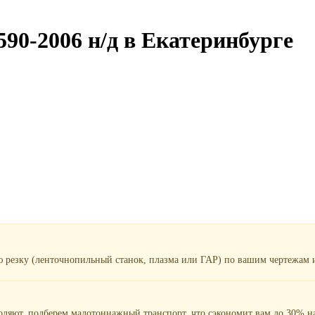
90-2006 н/д в Екатеринбурге
ю резку (ленточнопильный станок, плазма или ГАР) по вашим чертежам и
воляют, подберем малотоннажный транспорт, что сэкономит вам до 30% на