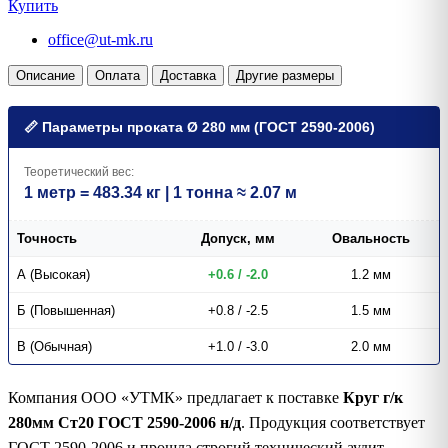
Купить
office@ut-mk.ru
Описание
Оплата
Доставка
Другие размеры
📏 Параметры проката Ø 280 мм (ГОСТ 2590-2006)
Теоретический вес:
1 метр = 483.34 кг | 1 тонна ≈ 2.07 м
Точность
Допуск, мм
Овальность
А (Высокая)
+0.6 / -2.0
1.2 мм
Б (Повышенная)
+0.8 / -2.5
1.5 мм
В (Обычная)
+1.0 / -3.0
2.0 мм
Компания ООО «УТМК» предлагает к поставке
Круг г/к
280мм Ст20 ГОСТ 2590-2006 н/д
. Продукция соответствует
ГОСТ 2590-2006 и прошла строгий технический аудит