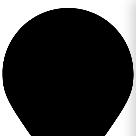
Перейти
к
содержимому