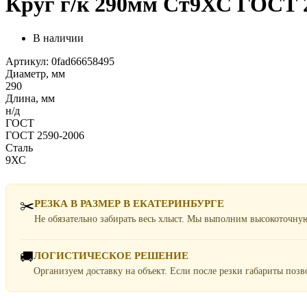
Круг г/к 290мм Ст9ХС ГОСТ 2
В наличии
Артикул: 0fad66658495
Диаметр, мм
290
Длина, мм
н/д
ГОСТ
ГОСТ 2590-2006
Сталь
9ХС
✂️
РЕЗКА В РАЗМЕР В ЕКАТЕРИНБУРГЕ
Не обязательно забирать весь хлыст. Мы выполним высокоточну
🚚
ЛОГИСТИЧЕСКОЕ РЕШЕНИЕ
Организуем доставку на объект. Если после резки габариты поз