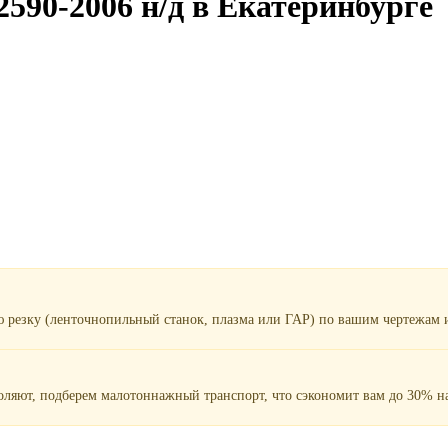
590-2006 н/д в Екатеринбурге
ю резку (ленточнопильный станок, плазма или ГАР) по вашим чертежам и
воляют, подберем малотоннажный транспорт, что сэкономит вам до 30% на