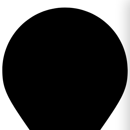
Перейти
к
содержимому