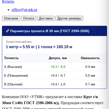
Купить
office@ut-mk.ru
Описание
Оплата
Доставка
Другие размеры
📏 Параметры проката Ø 30 мм (ГОСТ 2590-2006)
Теоретический вес:
1 метр = 5.55 кг | 1 тонна ≈ 180.18 м
Точность
Допуск, мм
Овальность
А (Высокая)
+0.3 / -0.5
0.4 мм
Б (Повышенная)
+0.4 / -0.7
0.5 мм
В (Обычная)
+0.4 / -1.0
0.7 мм
Компания ООО «УТМК» предлагает к поставке
Круг г/к
30мм Ст40х ГОСТ 2590-2006 н/д
. Продукция соответствует
ГОСТ 2590-2006 и прошла строгий технический аудит