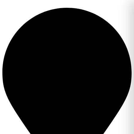
Перейти
к
содержимому