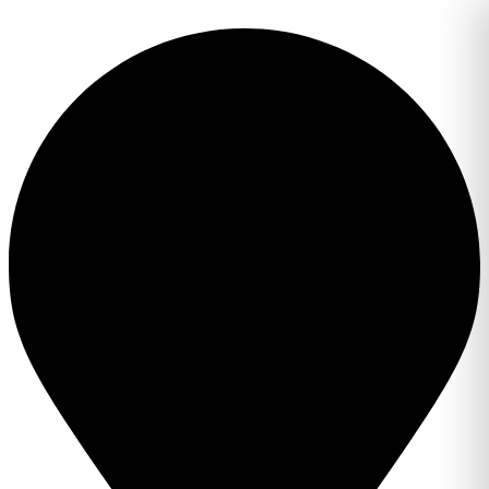
Перейти
к
содержимому