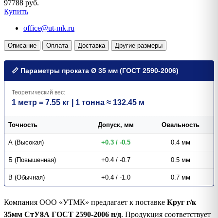
97788 руб.
Купить
office@ut-mk.ru
Описание
Оплата
Доставка
Другие размеры
📏 Параметры проката Ø 35 мм (ГОСТ 2590-2006)
Теоретический вес:
1 метр = 7.55 кг | 1 тонна ≈ 132.45 м
Точность
Допуск, мм
Овальность
А (Высокая)
+0.3 / -0.5
0.4 мм
Б (Повышенная)
+0.4 / -0.7
0.5 мм
В (Обычная)
+0.4 / -1.0
0.7 мм
Компания ООО «УТМК» предлагает к поставке
Круг г/к
35мм СтУ8А ГОСТ 2590-2006 н/д
. Продукция соответствует