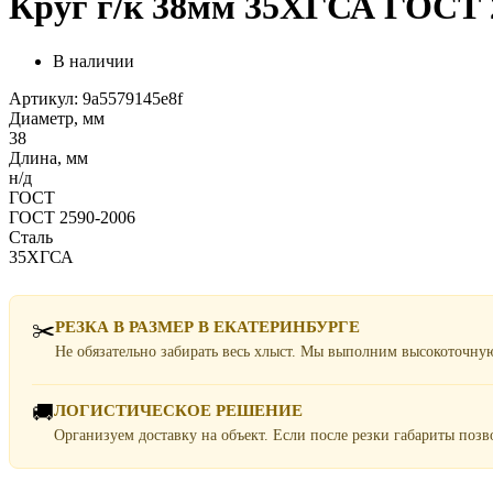
Круг г/к 38мм 35ХГСА ГОСТ 2
В наличии
Артикул: 9a5579145e8f
Диаметр, мм
38
Длина, мм
н/д
ГОСТ
ГОСТ 2590-2006
Сталь
35ХГСА
✂️
РЕЗКА В РАЗМЕР В ЕКАТЕРИНБУРГЕ
Не обязательно забирать весь хлыст. Мы выполним высокоточну
🚚
ЛОГИСТИЧЕСКОЕ РЕШЕНИЕ
Организуем доставку на объект. Если после резки габариты поз