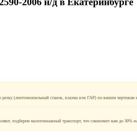
590-2006 н/д в Екатеринбурге
ю резку (ленточнопильный станок, плазма или ГАР) по вашим чертежам и
воляют, подберем малотоннажный транспорт, что сэкономит вам до 30% на