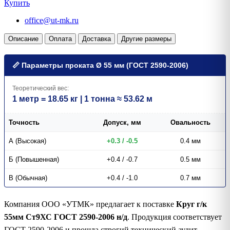
Купить
office@ut-mk.ru
Описание
Оплата
Доставка
Другие размеры
📏 Параметры проката Ø 55 мм (ГОСТ 2590-2006)
Теоретический вес:
1 метр = 18.65 кг | 1 тонна ≈ 53.62 м
Точность
Допуск, мм
Овальность
А (Высокая)
+0.3 / -0.5
0.4 мм
Б (Повышенная)
+0.4 / -0.7
0.5 мм
В (Обычная)
+0.4 / -1.0
0.7 мм
Компания ООО «УТМК» предлагает к поставке
Круг г/к
55мм Ст9ХС ГОСТ 2590-2006 н/д
. Продукция соответствует
ГОСТ 2590-2006 и прошла строгий технический аудит