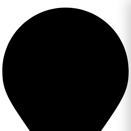
Перейти
к
содержимому