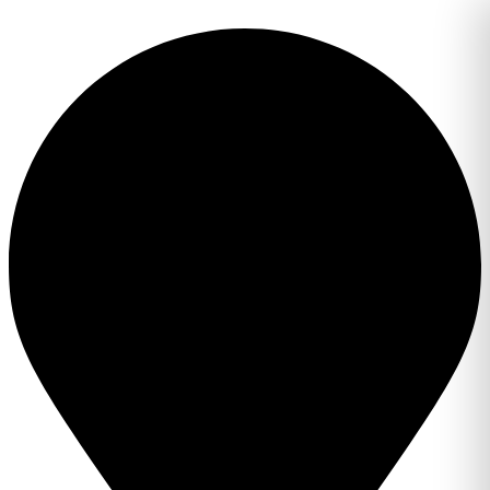
Перейти
к
содержимому