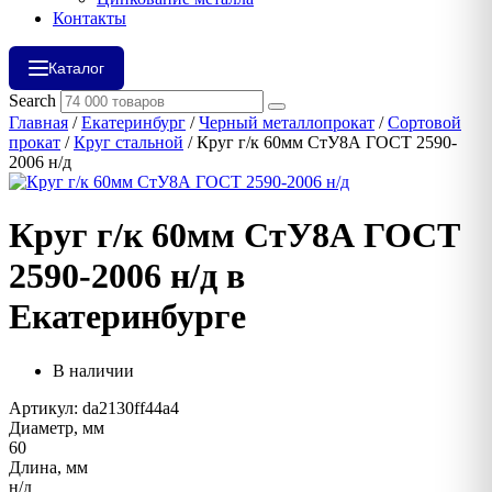
Контакты
Каталог
Search
Главная
/
Екатеринбург
/
Черный металлопрокат
/
Сортовой
прокат
/
Круг стальной
/ Круг г/к 60мм СтУ8А ГОСТ 2590-
2006 н/д
Круг г/к 60мм СтУ8А ГОСТ
2590-2006 н/д в
Екатеринбурге
В наличии
Артикул: da2130ff44a4
Диаметр, мм
60
Длина, мм
н/д