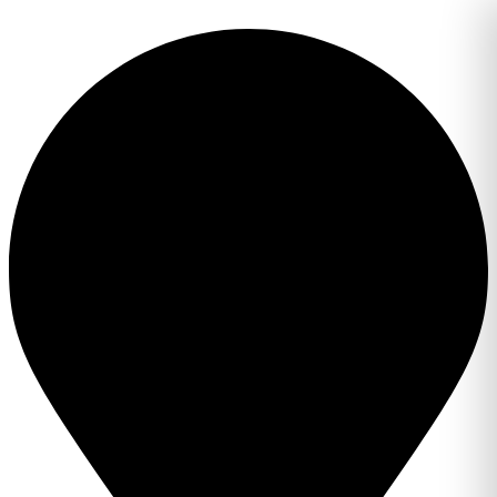
Перейти
к
содержимому