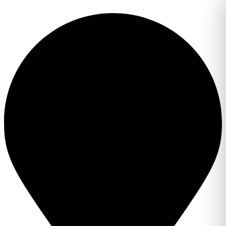
Перейти
к
содержимому