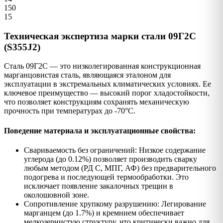
150
15
Техническая экспертиза марки стали 09Г2С
(S355J2)
Сталь 09Г2С — это низколегированная конструкционная
марганцовистая сталь, являющаяся эталоном для
эксплуатации в экстремальных климатических условиях. Ее
ключевое преимущество — высокий порог хладостойкости,
что позволяет конструкциям сохранять механическую
прочность при температурах до -70°C.
Поведение материала и эксплуатационные свойства:
Свариваемость без ограничений: Низкое содержание
углерода (до 0.12%) позволяет производить сварку
любым методом (РД С, МПГ, АФ) без предварительного
подогрева и последующей термообработки. Это
исключает появление закалочных трещин в
околошовной зоне.
Сопротивление хрупкому разрушению: Легирование
марганцем (до 1.7%) и кремнием обеспечивает
мелкозернистую структуру, что критически важно для