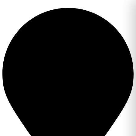
Перейти
к
содержимому