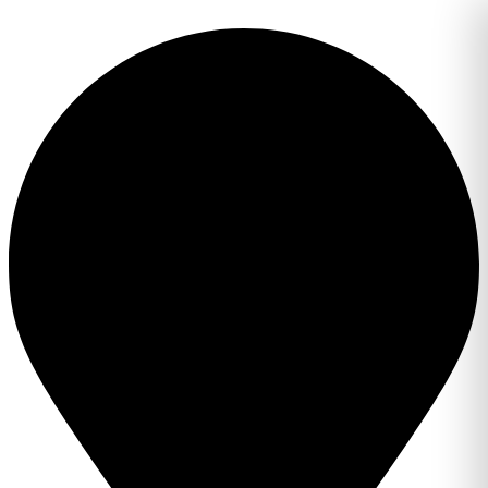
Перейти
к
содержимому