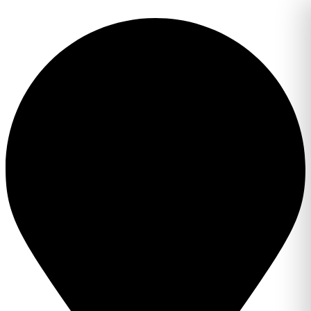
Перейти
к
содержимому