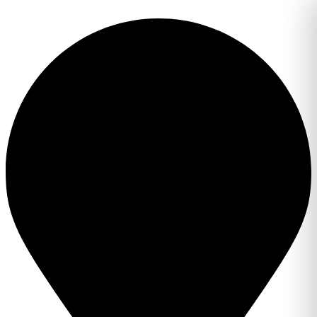
Перейти
к
содержимому