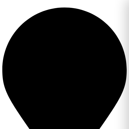
Перейти
к
содержимому