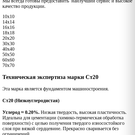
Мы всегда готовы предоставить наилучший сервис и высокое
качество продукции.
10х10
14х14
16х16
18х18
20х20
30х30
40х40
50х50
60х60
70х70
Техническая экспертиза марки Ст20
Эта марка является фундаментом машиностроения.
Ст20 (Низкоуглеродистая)
Углерод ≈ 0.20%.
Низкая твердость, высокая пластичность.
Идеальна для цементации (химико-термическая обработка
поверхности) с целью получения твердого износостойкого
слоя при вязкой сердцевине. Прекрасно сваривается без
ограничений.