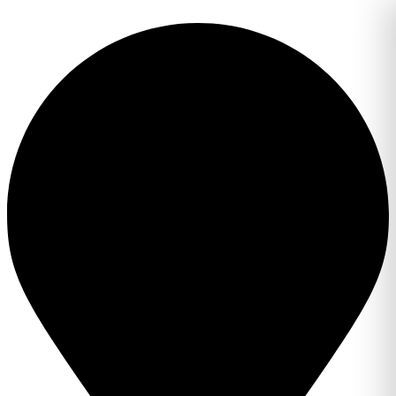
Перейти
к
содержимому