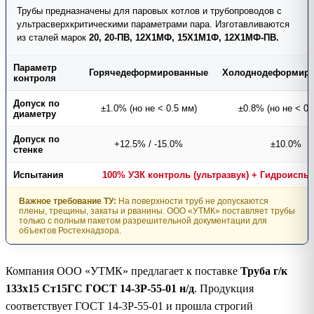
Трубы предназначены для паровых котлов и трубопроводов с
ультрасверхкритическими параметрами пара. Изготавливаются
из сталей марок
20, 20-ПВ, 12Х1МФ, 15Х1М1Ф, 12Х1МФ-ПВ.
Параметр
Горячедеформированные
Холоднодеформир
контроля
Допуск по
±1.0% (но не < 0.5 мм)
±0.8% (но не < 0.
диаметру
Допуск по
+12.5% / -15.0%
±10.0%
стенке
Испытания
100% УЗК контроль (ультразвук) + Гидроиспы
Важное требование ТУ:
На поверхности труб не допускаются
плены, трещины, закаты и рванины. ООО «УТМК» поставляет трубы
только с полным пакетом разрешительной документации для
объектов Ростехнадзора.
Компания ООО «УТМК» предлагает к поставке
Труба г/к
133х15 Ст15ГС ГОСТ 14-3Р-55-01 н/д
. Продукция
соответствует ГОСТ 14-3Р-55-01 и прошла строгий