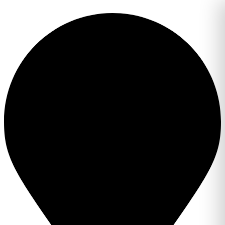
Перейти
к
содержимому