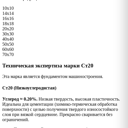
10х10
14х14
16х16
18х18
20х20
30х30
40х40
50х50
60х60
70х70
Техническая экспертиза марки Ст20
Эта марка является фундаментом машиностроения.
Ст20 (Низкоуглеродистая)
Углерод ≈ 0.20%.
Низкая твердость, высокая пластичность.
Идеальна для цементации (химико-термическая обработка
поверхности) с целью получения твердого износостойкого
слоя при вязкой сердцевине. Прекрасно сваривается без
ограничений.