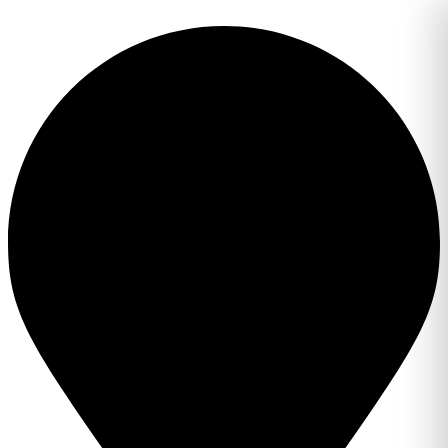
Перейти
к
содержимому