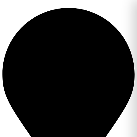
Перейти
к
содержимому