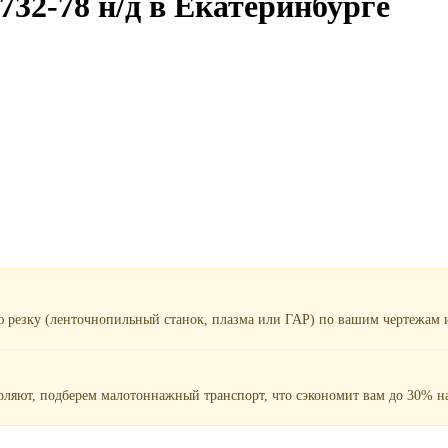
732-78 н/д в Екатеринбурге
ю резку (ленточнопильный станок, плазма или ГАР) по вашим чертежам и
воляют, подберем малотоннажный транспорт, что сэкономит вам до 30% на