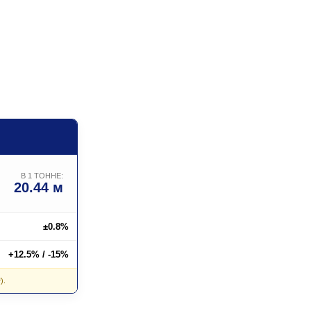
В 1 ТОННЕ:
20.44 м
±0.8%
+12.5% / -15%
).