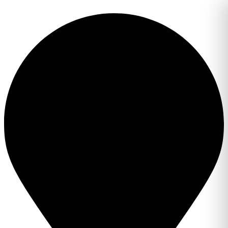
Перейти
к
содержимому