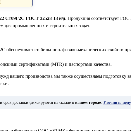
).
х22 Ст09Г2С ГОСТ 32528-13 н/д
. Продукция соответствует ГОСТ
ем для промышленных и строительных задач.
2С обеспечивает стабильность физико-механических свойств пр
водскими сертификатами (MTR) и паспортами качества.
 нужд вашего производства мы также осуществляем подготовку за
вки.
и срок доставки фиксируются на складе в
вашем городе
.
Уточнить цену
у илиe-mailменеджер ООО «УТМК» формирует счет на металлопро