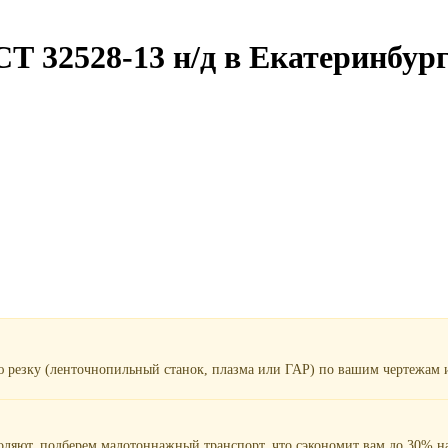
Т 32528-13 н/д в Екатеринбур
ю резку (ленточнопильный станок, плазма или ГАР) по вашим чертежам и
воляют, подберем малотоннажный транспорт, что сэкономит вам до 30% на