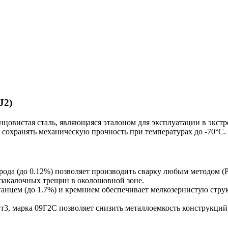
J2)
цовистая сталь, являющаяся эталоном для эксплуатации в экст
 сохранять механическую прочность при температурах до -70°C.
рода (до 0.12%) позволяет производить сварку любым методом (
закалочных трещин в околошовной зоне.
нцем (до 1.7%) и кремнием обеспечивает мелкозернистую струк
т3, марка 09Г2С позволяет снизить металлоемкость конструкци