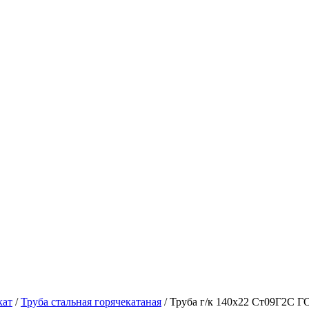
кат
/
Труба стальная горячекатаная
/ Труба г/к 140х22 Ст09Г2С Г