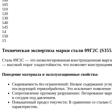
100
105
110
120
130
140
145
14
150
15
Техническая экспертиза марки стали 09Г2С (S355
Сталь 09Г2С — это низколегированная конструкционная марган
— высокий порог хладостойкости, что позволяет конструкциям
Поведение материала и эксплуатационные свойства:
Свариваемость без ограничений: Низкое содержание угле
последующей термообработки. Это исключает появление 
Сопротивление хрупкому разрушению: Легирование марга
и сосудов под давлением.
Повышенный предел текучести: В сравнении со сталью С
характеристик.