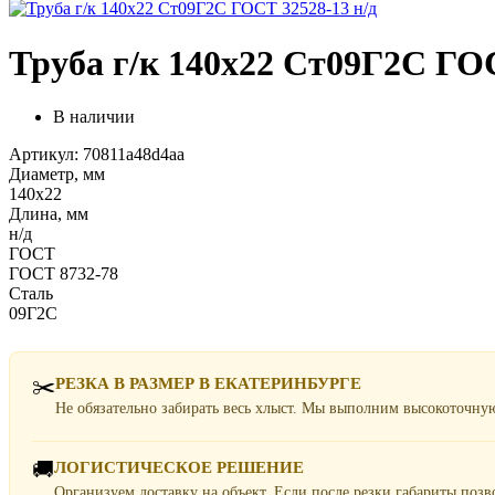
Труба г/к 140х22 Ст09Г2С ГОС
В наличии
Артикул: 70811a48d4aa
Диаметр, мм
140х22
Длина, мм
н/д
ГОСТ
ГОСТ 8732-78
Сталь
09Г2С
✂️
РЕЗКА В РАЗМЕР В ЕКАТЕРИНБУРГЕ
Не обязательно забирать весь хлыст. Мы выполним высокоточну
🚚
ЛОГИСТИЧЕСКОЕ РЕШЕНИЕ
Организуем доставку на объект. Если после резки габариты поз