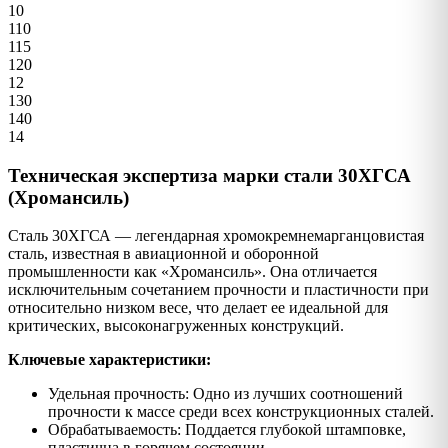
10
110
115
120
12
130
140
14
Техническая экспертиза марки стали 30ХГСА
(Хромансиль)
Сталь 30ХГСА — легендарная хромокремнемарганцовистая
сталь, известная в авиационной и оборонной
промышленности как «Хромансиль». Она отличается
исключительным сочетанием прочности и пластичности при
относительно низком весе, что делает ее идеальной для
критических, высоконагруженных конструкций.
Ключевые характеристики:
Удельная прочность: Одно из лучших соотношений
прочности к массе среди всех конструкционных сталей.
Обрабатываемость: Поддается глубокой штамповке,
пластична в горячем состоянии.