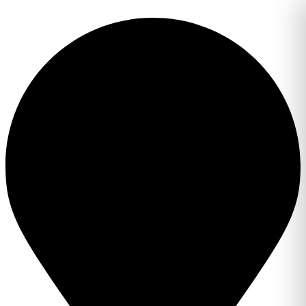
Перейти
к
содержимому