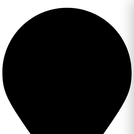
Перейти
к
содержимому