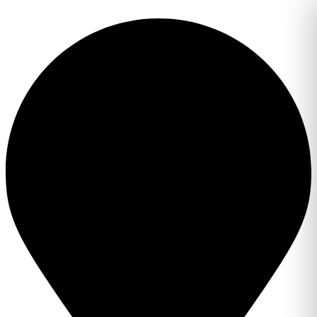
Перейти
к
содержимому