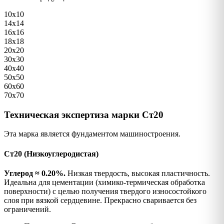
10х10
14х14
16х16
18х18
20х20
30х30
40х40
50х50
60х60
70х70
Техническая экспертиза марки Ст20
Эта марка является фундаментом машиностроения.
Ст20 (Низкоуглеродистая)
Углерод ≈ 0.20%.
Низкая твердость, высокая пластичность.
Идеальна для цементации (химико-термическая обработка
поверхности) с целью получения твердого износостойкого
слоя при вязкой сердцевине. Прекрасно сваривается без
ограничений.