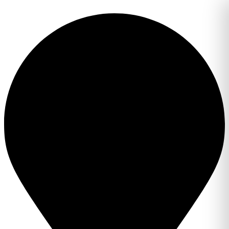
Перейти
к
содержимому