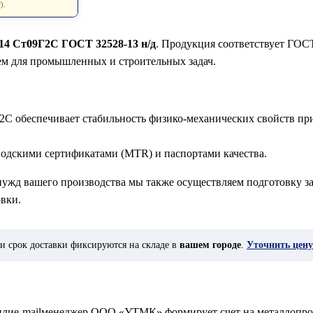
).
х14 Ст09Г2С ГОСТ 32528-13 н/д
. Продукция соответствует ГОСТ
ем для промышленных и строительных задач.
2С обеспечивает стабильность физико-механических свойств пр
водскими сертификатами (MTR) и паспортами качества.
 нужд вашего производства мы также осуществляем подготовку за
вки.
и срок доставки фиксируются на складе в
вашем городе
.
Уточнить цену
у илиe-mailменеджер ООО «УТМК» формирует счет на металлопро