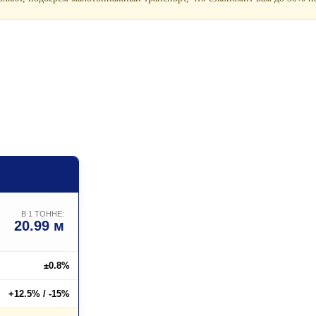
В 1 ТОННЕ:
20.99 м
±0.8%
+12.5% / -15%