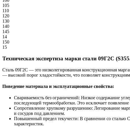
100
105
110
120
130
140
145
14
150
15
Техническая экспертиза марки стали 09Г2С (S355
Сталь 09Г2С — это низколегированная конструкционная марган
— высокий порог хладостойкости, что позволяет конструкциям
Поведение материала и эксплуатационные свойства:
Свариваемость без ограничений: Низкое содержание угле
последующей термообработки. Это исключает появление 
Сопротивление хрупкому разрушению: Легирование марга
и сосудов под давлением.
Повышенный предел текучести: В сравнении со сталью С
характеристик.