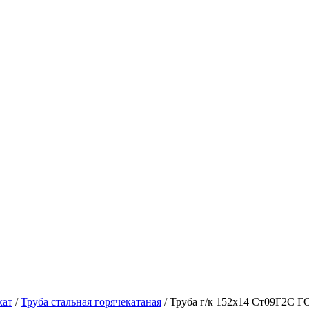
кат
/
Труба стальная горячекатаная
/ Труба г/к 152х14 Ст09Г2С Г