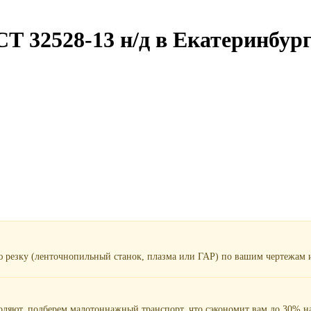
Т 32528-13 н/д в Екатеринбур
ю резку (ленточнопильный станок, плазма или ГАР) по вашим чертежам и
воляют, подберем малотоннажный транспорт, что сэкономит вам до 30% на