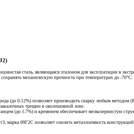
J2)
цовистая сталь, являющаяся эталоном для эксплуатации в экст
 сохранять механическую прочность при температурах до -70°C.
рода (до 0.12%) позволяет производить сварку любым методом (
закалочных трещин в околошовной зоне.
нцем (до 1.7%) и кремнием обеспечивает мелкозернистую струк
т3, марка 09Г2С позволяет снизить металлоемкость конструкци