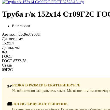
Труба г/к 152х14 Ст09Г2С ГОС
В наличии
Артикул: 33c9e37e868f
Диаметр, мм
152х14
Длина, мм
н/д
ГОСТ
ГОСТ 8732-78
Сталь
09Г2С
✂️
РЕЗКА В РАЗМЕР В ЕКАТЕРИНБУРГЕ
Не обязательно забирать весь хлыст. Мы выполним высокоточну
🚚
ЛОГИСТИЧЕСКОЕ РЕШЕНИЕ
Организуем доставку на объект. Если после резки габариты поз