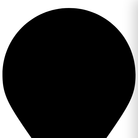
Перейти
к
содержимому