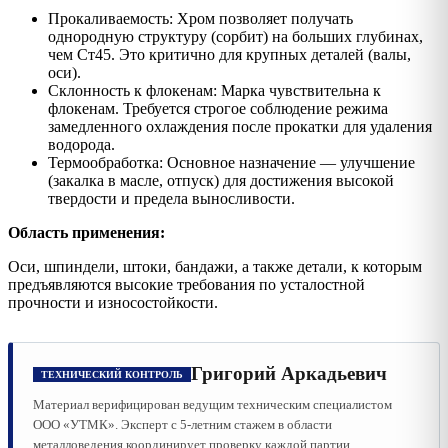
Прокаливаемость: Хром позволяет получать
однородную структуру (сорбит) на больших глубинах,
чем Ст45. Это критично для крупных деталей (валы,
оси).
Склонность к флокенам: Марка чувствительна к
флокенам. Требуется строгое соблюдение режима
замедленного охлаждения после прокатки для удаления
водорода.
Термообработка: Основное назначение — улучшение
(закалка в масле, отпуск) для достижения высокой
твердости и предела выносливости.
Область применения:
Оси, шпиндели, штоки, бандажи, а также детали, к которым
предъявляются высокие требования по усталостной
прочности и износостойкости.
Григорий Аркадьевич
ТЕХНИЧЕСКИЙ КОНТРОЛЬ
Материал верифицирован ведущим техническим специалистом
ООО «УТМК». Эксперт с 5-летним стажем в области
металловедения координирует проверку каждой партии