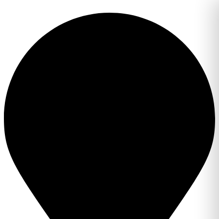
Перейти
к
содержимому