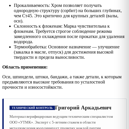
Прокаливаемость: Хром позволяет получать
однородную структуру (сорбит) на больших глубинах,
чем Ст45. Это критично для крупных деталей (валы,
оси).
Склонность к флокенам: Марка чувствительна к
флокенам. Требуется строгое соблюдение режима
замедленного охлаждения после прокатки для удаления
водорода.
Термообработка: Основное назначение — улучшение
(закалка в масле, отпуск) для достижения высокой
твердости и предела выносливости.
Область применения:
Оси, шпиндели, штоки, бандажи, а также детали, к которым
предъявляются высокие требования по усталостной
прочности и износостойкости.
Григорий Аркадьевич
ТЕХНИЧЕСКИЙ КОНТРОЛЬ
Материал верифицирован ведущим техническим специалистом
ООО «УТМК». Эксперт с 5-летним стажем в области
металловедения координирует проверку каждой партии