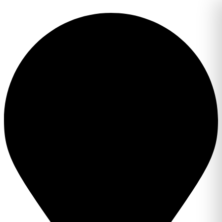
Перейти
к
содержимому